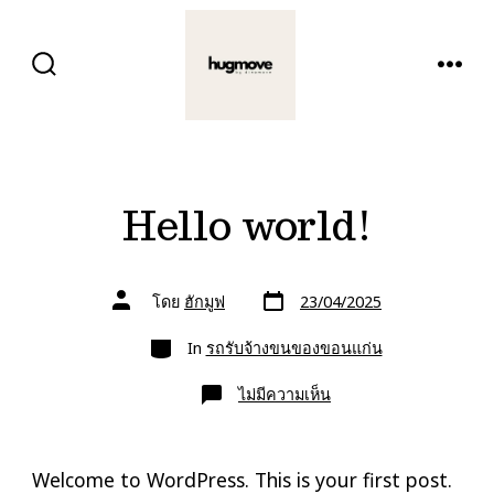
ข้าม
ไป
ปุ่ม
เมนู
ยัง
เปิด
ปิด
การ
เนื้อหา
ค้นหา
Hello world!
วัน
ผู้
โดย
ฮักมูฟ
23/04/2025
ที่
เขียน
ลง
เรื่อง
หมวด
เรื่อง
In
รถรับจ้างขนของขอนแก่น
บน
ไม่มีความเห็น
Hello
world!
Welcome to WordPress. This is your first post.