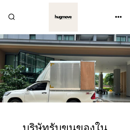
ข้าม
ไป
ปุ่ม
เมนู
ยัง
เปิด
ปิด
การ
เนื้อหา
ค้นหา
บริษัทรับขนของใน