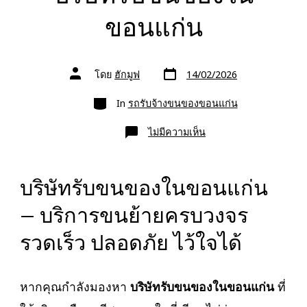
ขอนแก่น
วัน
ผู้
โดย
ฮักมูฟ
14/02/2026
ที่
เขียน
ลง
เรื่อง
หมวด
เรื่อง
In
รถรับจ้างขนของขอนแก่น
บน
ไม่มีความเห็น
บริษัท
รับ
ขน
ของ
ใน
บริษัทรับขนของในขอนแก่น
ขอนแก่น
– บริการขนย้ายครบวงจร
รวดเร็ว ปลอดภัย ไว้ใจได้
หากคุณกำลังมองหา
บริษัทรับขนของในขอนแก่น
ที่