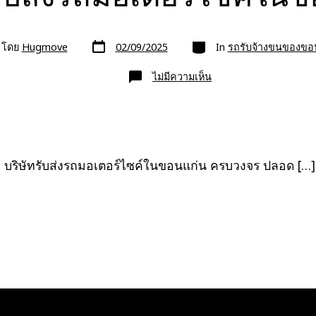
วัน
หมวด
โดย
Hugmove
02/09/2025
In
รถรับจ้างขนของขอ
ที่
ลง
เรื่อง
บน
ไม่มีความเห็น
บริษัท
รับ
ส่ง
รถ
มอเตอร์ไซค์
ใน
ขอนแก่น
บริษัทรับส่งรถมอเตอร์ไซค์ในขอนแก่น ครบวงจร ปลอด […]