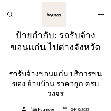
ข้าม
ไป
ปุ่ม
เมนู
ยัง
เปิด
ปิด
การ
เนื้อหา
ค้นหา
ป้ายกำกับ:
รถรับจ้าง
ขอนแก่น ไปต่างจังหวัด
รถรับจ้างขอนแก่น บริการขน
ของ ย้ายบ้าน ราคาถูก ครบ
วงจร
วัน
ผู้
โดย
Hugmove
04/10/2025