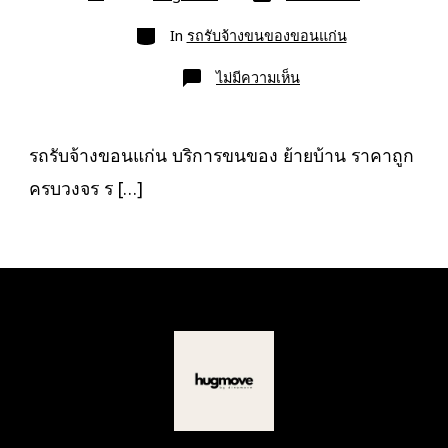
ที่
เขียน
ลง
เรื่อง
หมวด
เรื่อง
In
รถรับจ้างขนของขอนแก่น
บน
ไม่มีความเห็น
รถ
รับจ้าง
ขอนแก่น
บริการ
ขน
รถรับจ้างขอนแก่น บริการขนของ ย้ายบ้าน ราคาถูก
ของ
ย้าย
ครบวงจร ร […]
บ้าน
ราคา
ถูก
ครบ
วงจร