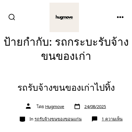
ข้าม
ไป
ปุ่ม
เมนู
ยัง
เปิด
ปิด
การ
เนื้อหา
ค้นหา
ป้ายกำกับ:
รถกระบะรับจ้าง
ขนของเก่า
รถรับจ้างขนของเก่าไปทิ้ง
วัน
ผู้
โดย
Hugmove
24/08/2025
ที่
เขียน
ลง
เรื่อง
หมวด
เรื่อง
บน
In
รถรับจ้างขนของขอนแก่น
1 ความเห็น
รถ
รับจ้
ขน