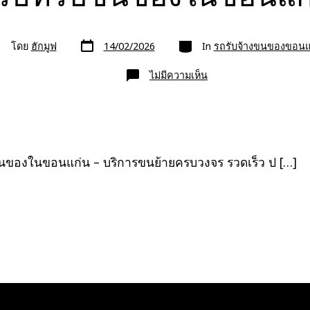
วัน
หมวด
โดย
ฮักมูฟ
14/02/2026
In
รถรับจ้างขนของขอนแ
ที่
ยน
ลง
อง
เรื่อง
บน
ไม่มีความเห็น
บริษัท
รับ
ขน
ของ
ใน
ขอนแก่น
ขนของในขอนแก่น – บริการขนย้ายครบวงจร รวดเร็ว ป […]