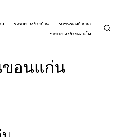
าน
รถขนของย้ายบ้าน
รถขนของย้ายหอ
ปุ่ม
รถขนของย้ายคอนโด
เปิด
ปิด
การ
ค้นหา
นขอนแก่น
่น