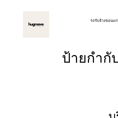
ข้าม
ไป
รถรับจ้างขอนแก
ยัง
เนื้อหา
ป้ายกำกั
บ