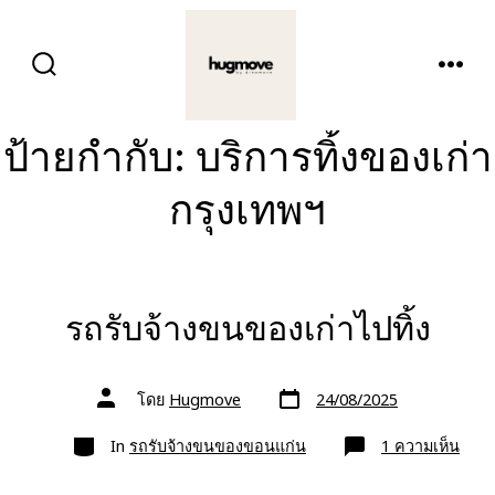
ข้าม
ไป
ปุ่ม
เมนู
ยัง
เปิด
ปิด
การ
เนื้อหา
ค้นหา
ป้ายกำกับ:
บริการทิ้งของเก่า
กรุงเทพฯ
รถรับจ้างขนของเก่าไปทิ้ง
วัน
ผู้
โดย
Hugmove
24/08/2025
ที่
เขียน
ลง
เรื่อง
หมวด
เรื่อง
บน
In
รถรับจ้างขนของขอนแก่น
1 ความเห็น
รถ
รับจ้
ขน