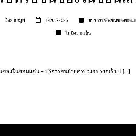
วัน
หมวด
โดย
ฮักมูฟ
14/02/2026
In
รถรับจ้างขนของขอนแ
ที่
ยน
ลง
อง
เรื่อง
บน
ไม่มีความเห็น
บริษัท
รับ
ขน
ของ
ใน
ขอนแก่น
ขนของในขอนแก่น – บริการขนย้ายครบวงจร รวดเร็ว ป […]