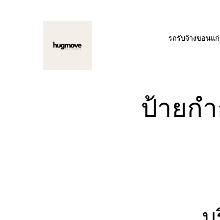
ข้าม
ไป
รถรับจ้างขอนแก
ยัง
เนื้อหา
ป้ายกำ
บ