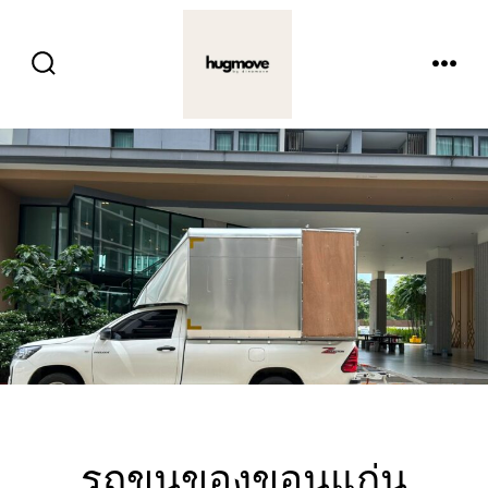
ข้าม
ไป
ปุ่ม
เมนู
ยัง
เปิด
ปิด
การ
เนื้อหา
ค้นหา
รถขนของขอนแก่น